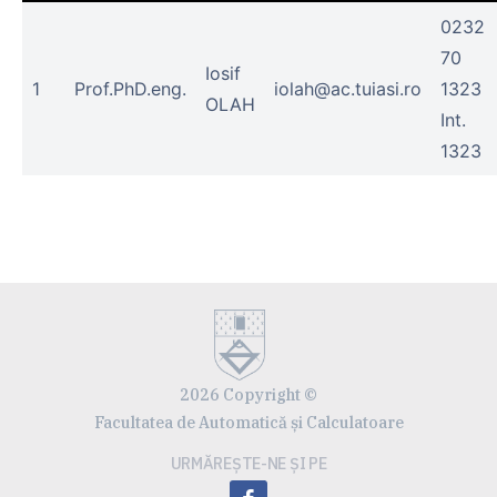
0232
70
Iosif
1
Prof.PhD.eng.
iolah@ac.tuiasi.ro
1323
OLAH
Int.
1323
2026 Copyright ©
Facultatea de Automatică și Calculatoare
URMĂREȘTE-NE ȘI PE
facebook