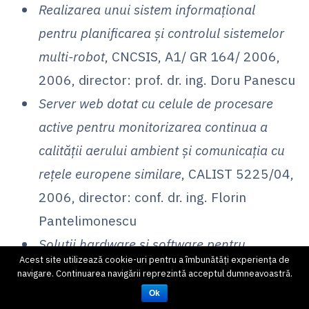
Realizarea unui sistem informațional
pentru planificarea și controlul sistemelor
multi-robot
, CNCSIS, A1/ GR 164/ 2006,
2006, director: prof. dr. ing. Doru Panescu
Server web dotat cu celule de procesare
active pentru monitorizarea continua a
calității aerului ambient și comunicația cu
rețele europene similare
, CALIST 5225/04,
2006, director: conf. dr. ing. Florin
Pantelimonescu
Soluții hardware și software pentru
Acest site utilizează cookie-uri pentru a îmbunătăți experiența de
implementarea unui sistem de monitorizare
navigare. Continuarea navigării reprezintă acceptul dumneavoastră.
a calității apei potabile
, CNCSIS, A1/ GR
Ok