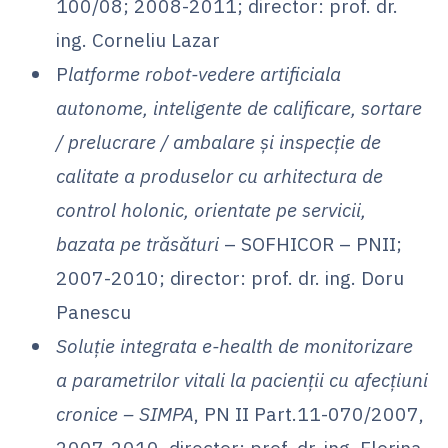
100/08; 2008-2011; director: prof. dr.
ing. Corneliu Lazar
P
latforme robot-vedere artificiala
autonome, inteligente de calificare, sortare
/ prelucrare / ambalare și inspecție de
calitate a produselor cu arhitectura de
control holonic, orientate pe servicii,
bazata pe trăsături
– SOFHICOR – PNII;
2007-2010; director: prof. dr. ing. Doru
Panescu
Soluție integrata e-health de monitorizare
a parametrilor vitali la pacienții cu afecțiuni
cronice – SIMPA
, PN II Part.11-070/2007,
2007-2010, director: prof. dr. ing. Florina