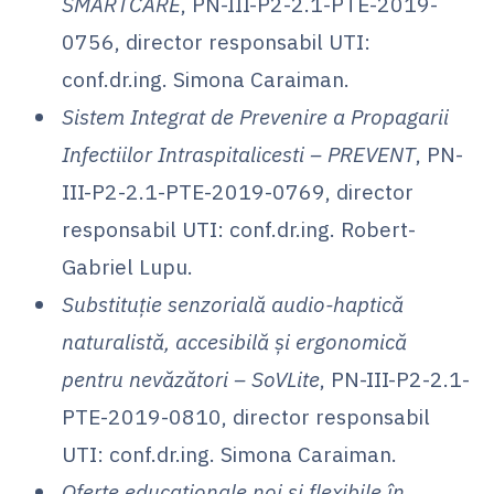
SMARTCARE
, PN-III-P2-2.1-PTE-2019-
0756, director responsabil UTI:
conf.dr.ing. Simona Caraiman.
Sistem Integrat de Prevenire a Propagarii
Infectiilor Intraspitalicesti – PREVENT
, PN-
III-P2-2.1-PTE-2019-0769, director
responsabil UTI: conf.dr.ing. Robert-
Gabriel Lupu.
Substituție senzorială audio-haptică
naturalistă, accesibilă și ergonomică
pentru nevăzători – SoVLite
, PN-III-P2-2.1-
PTE-2019-0810, director responsabil
UTI: conf.dr.ing. Simona Caraiman.
Oferte educaționale noi și flexibile în