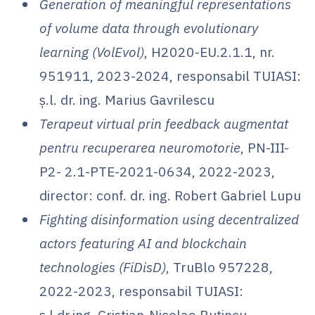
Generation of meaningful representations
of volume data through evolutionary
learning (VolEvol)
, H2020-EU.2.1.1, nr.
951911, 2023-2024, responsabil TUIASI:
ș.l. dr. ing. Marius Gavrilescu
Terapeut virtual prin feedback augmentat
pentru recuperarea neuromotorie
, PN-III-
P2- 2.1-PTE-2021-0634, 2022-2023,
director: conf. dr. ing. Robert Gabriel Lupu
Fighting disinformation using decentralized
actors featuring AI and blockchain
technologies (FiDisD)
, TruBlo 957228,
2022-2023, responsabil TUIASI:
ș.l.dr.ing. Cristian-Nicolae Buțincu