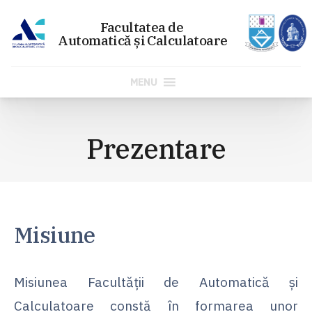
MENU
Sari
la
Prezentare
conținut
Misiune
Misiunea Facultății de Automatică și
Calculatoare constă în formarea unor