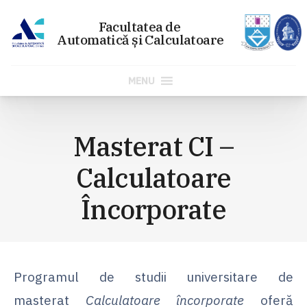
MENU
Sari
la
Masterat CI –
conținut
Calculatoare
Încorporate
Programul de studii universitare de
masterat
Calculatoare încorporate
oferă