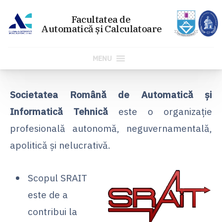
MENU
Sari
la
Societatea Română de Automatică și
conținut
Informatică Tehnică
este o organizație
profesională autonomă, neguvernamentală,
apolitică și nelucrativă.
Scopul SRAIT
este de a
contribui la