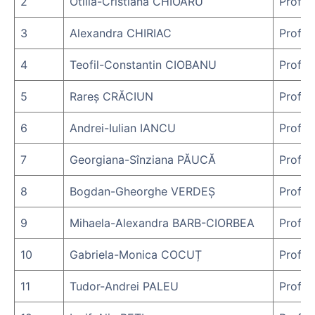
2
Otilia-Cristiana CHIOARU
Prof.d
3
Alexandra CHIRIAC
Prof.d
4
Teofil-Constantin CIOBANU
Prof.d
5
Rareș CRĂCIUN
Prof.d
6
Andrei-Iulian IANCU
Prof.d
7
Georgiana-Sînziana PĂUCĂ
Prof.d
8
Bogdan-Gheorghe VERDEȘ
Prof.d
9
Mihaela-Alexandra BARB-CIORBEA
Prof.d
10
Gabriela-Monica COCUȚ
Prof.d
11
Tudor-Andrei PALEU
Prof.d