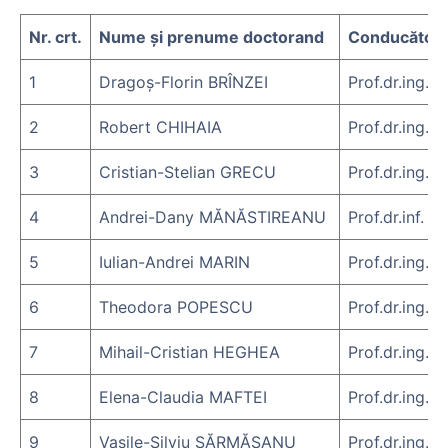
Nr. crt.
Nume și prenume doctorand
Conducător 
1
Dragoș-Florin BRÎNZEI
Prof.dr.ing. 
2
Robert CHIHAIA
Prof.dr.ing. 
3
Cristian-Stelian GRECU
Prof.dr.ing. 
4
Andrei-Dany MĂNĂSTIREANU
Prof.dr.inf. 
5
Iulian-Andrei MARIN
Prof.dr.ing.
6
Theodora POPESCU
Prof.dr.ing.
7
Mihail-Cristian HEGHEA
Prof.dr.ing.
8
Elena-Claudia MAFTEI
Prof.dr.ing.
9
Vasile-Silviu SĂRMĂȘANU
Prof.dr.ing.