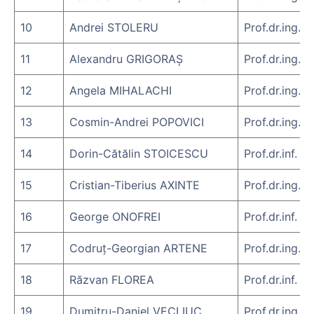
10
Andrei STOLERU
Prof.dr.ing.
11
Alexandru GRIGORAȘ
Prof.dr.ing. 
12
Angela MIHALACHI
Prof.dr.ing. 
13
Cosmin-Andrei POPOVICI
Prof.dr.ing.
14
Dorin-Cătălin STOICESCU
Prof.dr.inf. 
15
Cristian-Tiberius AXINTE
Prof.dr.ing.
16
George ONOFREI
Prof.dr.inf. 
17
Codruț-Georgian ARTENE
Prof.dr.ing. 
18
Răzvan FLOREA
Prof.dr.inf. 
19
Dumitru-Daniel VECLIUC
Prof.dr.ing. 