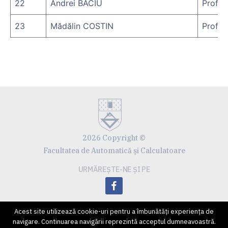
22
Andrei BACIU
Prof.d
23
Mădălin COSTIN
Prof.d
2026 Copyright ©
Facultatea de Automatică și Calculatoare
URMĂREȘTE-NE ȘI PE
facebook
Acest site utilizează cookie-uri pentru a îmbunătăți experiența de
navigare. Continuarea navigării reprezintă acceptul dumneavoastră.