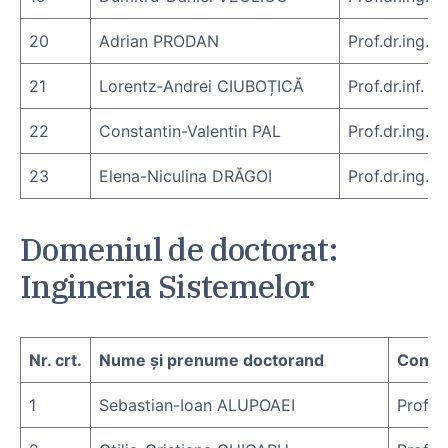
20
Adrian PRODAN
Prof.dr.ing.
21
Lorentz‐Andrei CIUBOȚICĂ
Prof.dr.inf. 
22
Constantin-Valentin PAL
Prof.dr.ing. 
23
Elena-Niculina DRĂGOI
Prof.dr.ing. 
Domeniul de doctorat:
Ingineria Sistemelor
Nr. crt.
Nume și prenume doctorand
Condu
1
Sebastian-Ioan ALUPOAEI
Prof.d