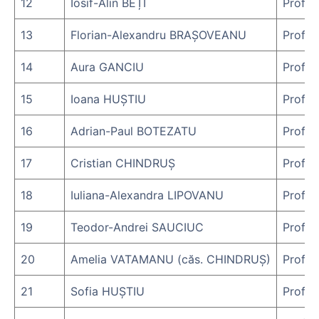
12
Iosif-Alin BEȚI
Prof.d
13
Florian-Alexandru BRAȘOVEANU
Prof.d
14
Aura GANCIU
Prof.d
15
Ioana HUȘTIU
Prof.d
16
Adrian-Paul BOTEZATU
Prof.d
17
Cristian CHINDRUȘ
Prof.d
18
Iuliana-Alexandra LIPOVANU
Prof.d
19
Teodor-Andrei SAUCIUC
Prof.d
20
Amelia VATAMANU (căs. CHINDRUȘ)
Prof.d
21
Sofia HUȘTIU
Prof.d