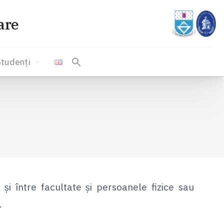
are
Studenți
 și între facultate și persoanele fizice sau
.