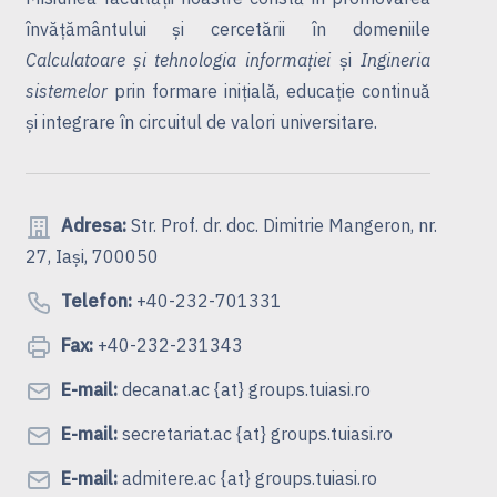
învățământului și cercetării în domeniile
Calculatoare și tehnologia informației
și
Ingineria
sistemelor
prin formare inițială, educație continuă
și integrare în circuitul de valori universitare.
Adresa:
Str. Prof. dr. doc. Dimitrie Mangeron, nr.
27, Iași, 700050
Telefon:
+40-232-701331
Fax:
+40-232-231343
E-mail:
decanat.ac {at} groups.tuiasi.ro
E-mail:
secretariat.ac {at} groups.tuiasi.ro
E-mail:
admitere.ac {at} groups.tuiasi.ro