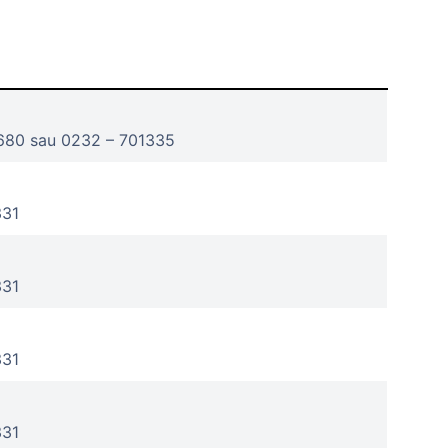
680 sau 0232 – 701335
331
331
331
331