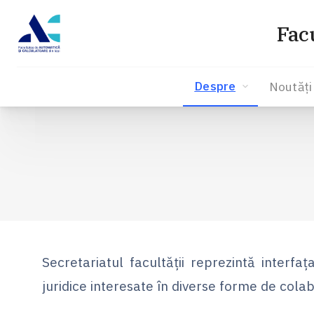
Fac
Despre
Noutăți
Sari
la
conținut
Secretariatul facultății reprezintă interfa
juridice interesate în diverse forme de col