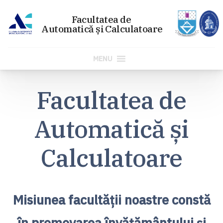
MENU
Sari
Facultatea de
la
conținut
Automatică și
Calculatoare
Misiunea facultății noastre constă
în promovarea învățământului și