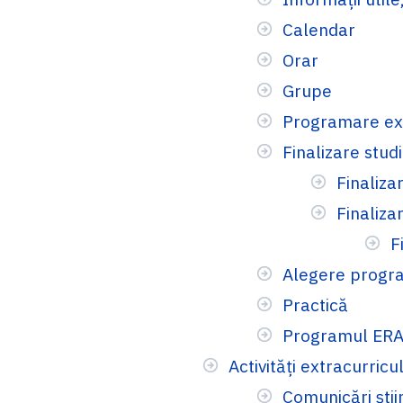
Calendar
Orar
Grupe
Programare e
Finalizare studi
Finaliza
Finaliza
F
Alegere progra
Practică
Programul ER
Activități extracurricu
Comunicări știi