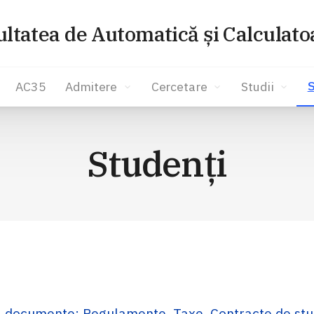
ultatea de Automatică și Calculato
S
AC35
Admitere
Cercetare
Studii
Studenți
e, documente: Regulamente, Taxe, Contracte de studi