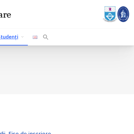
are
tudenți
i, Fise de inscriere