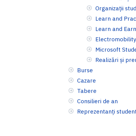
Organizații stu
Learn and Prac
Learn and Ear
Electromobilit
Microsoft Stud
Realizări și pre
Burse
Cazare
Tabere
Consilieri de an
Reprezentanți studenț