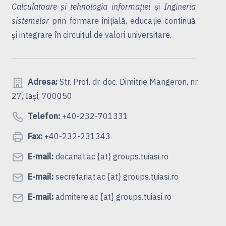
Calculatoare și tehnologia informației
și
Ingineria
sistemelor
prin formare inițială, educație continuă
și integrare în circuitul de valori universitare.
Adresa:
Str. Prof. dr. doc. Dimitrie Mangeron, nr.
27, Iași, 700050
Telefon:
+40-232-701331
Fax:
+40-232-231343
E-mail:
decanat.ac {at} groups.tuiasi.ro
E-mail:
secretariat.ac {at} groups.tuiasi.ro
E-mail:
admitere.ac {at} groups.tuiasi.ro