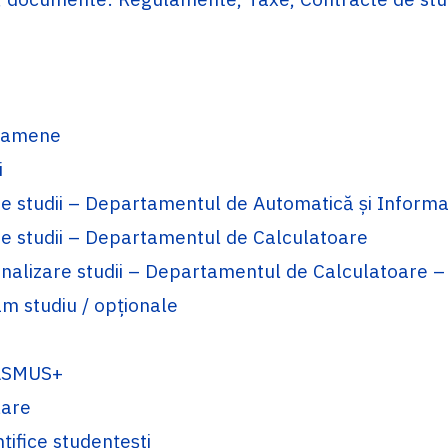
xamene
i
re studii – Departamentul de Automatică și Informa
re studii – Departamentul de Calculatoare
inalizare studii – Departamentul de Calculatoare –
m studiu / opționale
ASMUS+
lare
nțifice studențești