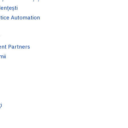
dențești
tice Automation
n
y
ent Partners
mii
i