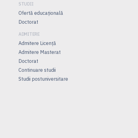
STUDII
Ofertă educațională
Doctorat
ADMITERE
Admitere Licență
Admitere Masterat
Doctorat
Continuare studii
Studii postuniversitare