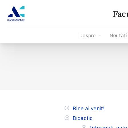
Fac
Despre
Noutăți
Sari
la
conținut
Bine ai venit!
Didactic
Informații util