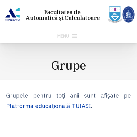
MENU
Sari
la
Grupe
conținut
Grupele pentru toți anii sunt afișate pe
Platforma educațională TUIASI
.