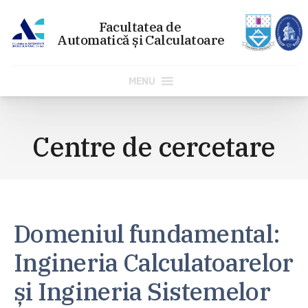
MENU
Sari
la
Centre de cercetare
conținut
Domeniul fundamental:
Ingineria Calculatoarelor
și Ingineria Sistemelor