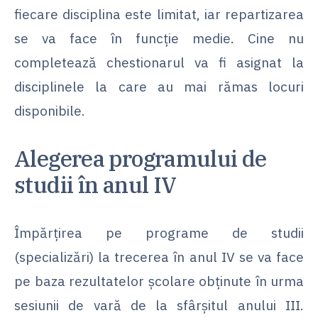
fiecare disciplina este limitat, iar repartizarea
se va face în funcție medie. Cine nu
completează chestionarul va fi asignat la
disciplinele la care au mai rămas locuri
disponibile.
Alegerea programului de
studii în anul IV
Împărțirea pe programe de studii
(specializări) la trecerea în anul IV se va face
pe baza rezultatelor școlare obținute în urma
sesiunii de vară de la sfârșitul anului III.