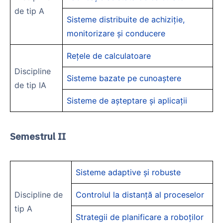
de tip A
Sisteme distribuite de achiziție,
monitorizare și conducere
Rețele de calculatoare
Discipline
Sisteme bazate pe cunoaștere
de tip IA
Sisteme de așteptare și aplicații
Semestrul II
Sisteme adaptive și robuste
Discipline de
Controlul la distanță al proceselor
tip A
Strategii de planificare a roboţilor