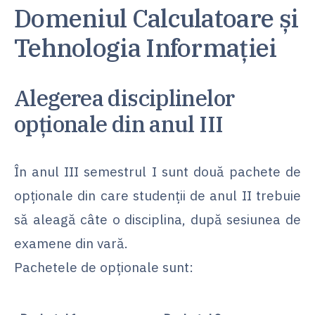
Domeniul Calculatoare și
Tehnologia Informației
Alegerea disciplinelor
opționale din anul III
În anul III semestrul I sunt două pachete de
opționale din care studenții de anul II trebuie
să aleagă câte o disciplina, după sesiunea de
examene din vară.
Pachetele de opționale sunt: