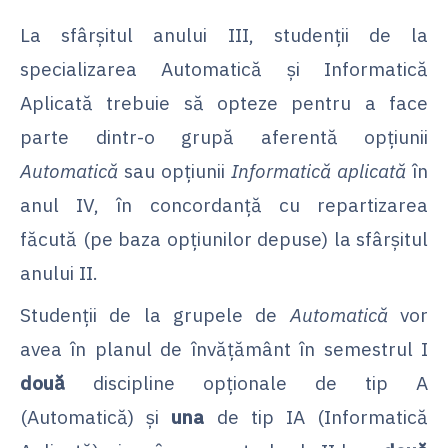
La sfârșitul anului III, studenții de la
specializarea Automatică și Informatică
Aplicată trebuie să opteze pentru a face
parte dintr-o grupă aferentă opțiunii
Automatică
sau opțiunii
Informatică aplicată
în
anul IV, în concordanță cu repartizarea
făcută (pe baza opțiunilor depuse) la sfârșitul
anului II.
Studenții de la grupele de
Automatică
vor
avea în planul de învățământ în semestrul I
două
discipline opționale de tip A
(Automatică) și
una
de tip IA (Informatică