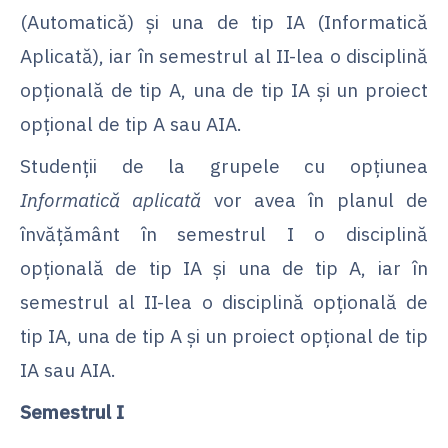
(Automatică) și una de tip IA (Informatică
Aplicată), iar în semestrul al II-lea o disciplină
opțională de tip A, una de tip IA și un proiect
opțional de tip A sau AIA.
Studenții de la grupele cu opțiunea
Informatică aplicată
vor avea în planul de
învățământ în semestrul I o disciplină
opțională de tip IA și una de tip A, iar în
semestrul al II-lea o disciplină opțională de
tip IA, una de tip A și un proiect opțional de tip
IA sau AIA.
Semestrul I