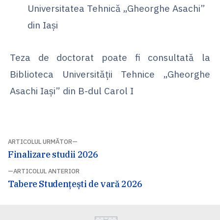
Universitatea Tehnică „Gheorghe Asachi”
din Iași
Teza de doctorat poate fi consultată la
Biblioteca Universității Tehnice „Gheorghe
Asachi Iași” din B-dul Carol I
Navigare
ARTICOLUL URMĂTOR
Articolul
Finalizare studii 2026
articol
următor:
ARTICOLUL ANTERIOR
Articolul
Tabere Studențești de vară 2026
anterior: