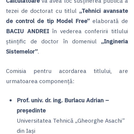
Calculatoare
va avea loc susținerea publică a
tezei de doctorat cu titlul
„Tehnici avansate
de control de tip Model Free”
elaborată de
BACIU ANDREI
în vederea conferirii titlului
științific de doctor în domeniul
„Ingineria
Sistemelor”
.
Comisia pentru acordarea titlului, are
urmatoarea componență:
Prof. univ. dr. ing. Burlacu Adrian –
președinte
Universitatea Tehnică „Gheorghe Asachi”
din Iași