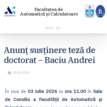
MENU
Sari
la
Anunț susținere teză de
conținut
doctorat – Baciu Andrei
05.06.2026
În ziua de
03 iulie 2026
la
ora 11.00
în
Sala
de Consiliu a Facultății de Automatică și