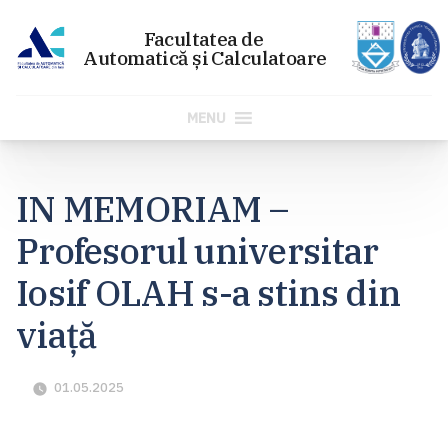
MENU
Sari
la
IN MEMORIAM –
conținut
Profesorul universitar
Iosif OLAH s-a stins din
viață
01.05.2025