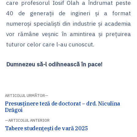
care profesorul Iosif Olah a îndrumat peste
40 de generații de ingineri și a format
numeroși specialiști din industrie și academia
vor rămâne veșnic în amintirea și prețuirea
tuturor celor care l-au cunoscut.
Dumnezeu să-l odihnească în pace!
Navigare
ARTICOLUL URMĂTOR
Articolul
Presusținere teză de doctorat – drd. Niculina
articol
următor:
Drăgoi
ARTICOLUL ANTERIOR
Articolul
Tabere studenţeşti de vară 2025
anterior: